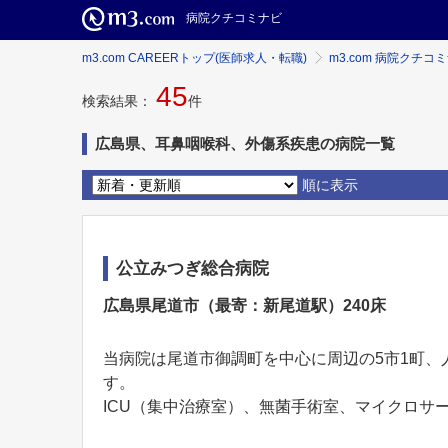
病院クチコミナビ
m3.com CAREERトップ(医師求人・転職)
m3.com 病院クチコ
45
検索結果：
件
広島県、耳鼻咽喉科、外傷系疾患の病院一覧
順に表示
公立みつぎ総合病院
広島県尾道市（最寄：新尾道駅）240床
当病院は尾道市御調町を中心に周辺の5市1町、
す。
ICU（集中治療室）、無菌手術室、マイクロサー