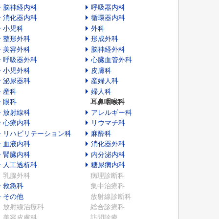
脳神経内科
呼吸器内科
消化器内科
循環器内科
小児科
外科
整形外科
形成外科
美容外科
脳神経外科
呼吸器外科
心臓血管外科
小児外科
皮膚科
泌尿器科
産婦人科
産科
婦人科
眼科
耳鼻咽喉科
放射線科
アレルギー科
心療内科
リウマチ科
リハビリテーション科
麻酔科
血液内科
消化器外科
腎臓内科
内分泌内科
人工透析科
糖尿病内科
乳腺外科
病理診断科
救急科
集中治療科
その他
放射線診断科
放射線治療科
総合診療科
美容皮膚科
訪問診療