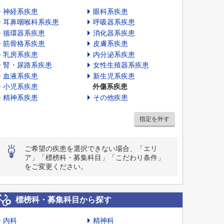
神経系疾患
眼科系疾患
耳鼻咽喉科系疾患
呼吸器系疾患
循環器系疾患
消化器系疾患
筋骨格系疾患
皮膚系疾患
乳房系疾患
内分泌系疾患
腎・尿路系疾患
女性生殖器系疾患
血液系疾患
新生児系疾患
小児系疾患
外傷系疾患
精神系疾患
その他疾患
指定を外す
ご希望の疾患を選択できない場合、「エリ
ア」「標榜科・募集科目」「こだわり条件」
をご変更ください。
標榜科・募集科目から探す
内科
精神科