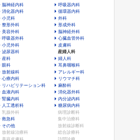
脳神経内科
呼吸器内科
消化器内科
循環器内科
小児科
外科
整形外科
形成外科
美容外科
脳神経外科
呼吸器外科
心臓血管外科
小児外科
皮膚科
泌尿器科
産婦人科
産科
婦人科
眼科
耳鼻咽喉科
放射線科
アレルギー科
心療内科
リウマチ科
リハビリテーション科
麻酔科
血液内科
消化器外科
腎臓内科
内分泌内科
人工透析科
糖尿病内科
乳腺外科
病理診断科
救急科
集中治療科
その他
放射線診断科
放射線治療科
総合診療科
美容皮膚科
訪問診療