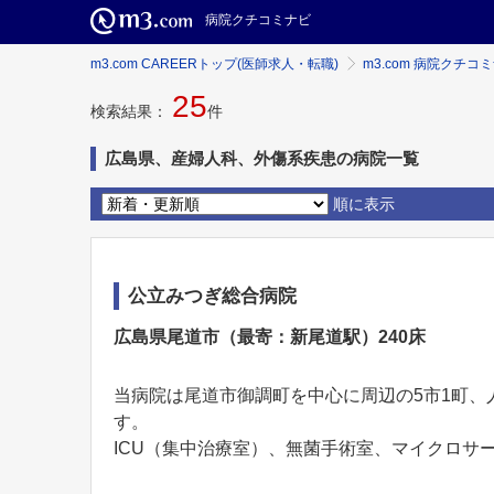
病院クチコミナビ
m3.com CAREERトップ(医師求人・転職)
m3.com 病院クチコ
25
検索結果：
件
広島県、産婦人科、外傷系疾患の病院一覧
順に表示
公立みつぎ総合病院
広島県尾道市（最寄：新尾道駅）240床
当病院は尾道市御調町を中心に周辺の5市1町、
す。
ICU（集中治療室）、無菌手術室、マイクロサー