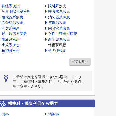
神経系疾患
眼科系疾患
耳鼻咽喉科系疾患
呼吸器系疾患
循環器系疾患
消化器系疾患
筋骨格系疾患
皮膚系疾患
乳房系疾患
内分泌系疾患
腎・尿路系疾患
女性生殖器系疾患
血液系疾患
新生児系疾患
小児系疾患
外傷系疾患
精神系疾患
その他疾患
指定を外す
ご希望の疾患を選択できない場合、「エリ
ア」「標榜科・募集科目」「こだわり条件」
をご変更ください。
標榜科・募集科目から探す
内科
精神科