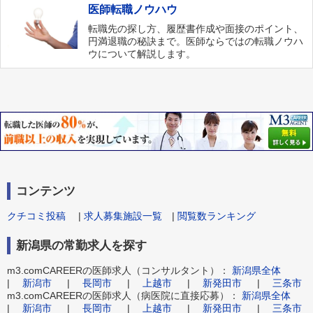
医師転職ノウハウ
転職先の探し方、履歴書作成や面接のポイント、
円満退職の秘訣まで。医師ならではの転職ノウハ
ウについて解説します。
コンテンツ
クチコミ投稿
|
求人募集施設一覧
|
閲覧数ランキング
新潟県の常勤求人を探す
m3.comCAREERの医師求人（コンサルタント）：
新潟県全体
|
新潟市
|
長岡市
|
上越市
|
新発田市
|
三条市
m3.comCAREERの医師求人（病医院に直接応募）：
新潟県全体
|
新潟市
|
長岡市
|
上越市
|
新発田市
|
三条市