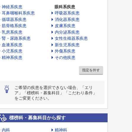
神経系疾患
眼科系疾患
耳鼻咽喉科系疾患
呼吸器系疾患
循環器系疾患
消化器系疾患
筋骨格系疾患
皮膚系疾患
乳房系疾患
内分泌系疾患
腎・尿路系疾患
女性生殖器系疾患
血液系疾患
新生児系疾患
小児系疾患
外傷系疾患
精神系疾患
その他疾患
指定を外す
ご希望の疾患を選択できない場合、「エリ
ア」「標榜科・募集科目」「こだわり条件」
をご変更ください。
標榜科・募集科目から探す
内科
精神科