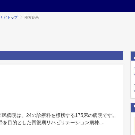
ミナビトップ
検索結果
民病院は、24の診療科を標榜する175床の病院です。
帰を目的とした回復期リハビリテーション病棟...