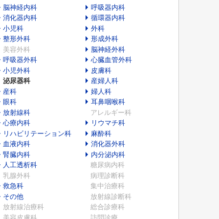
脳神経内科
呼吸器内科
消化器内科
循環器内科
小児科
外科
整形外科
形成外科
美容外科
脳神経外科
呼吸器外科
心臓血管外科
小児外科
皮膚科
泌尿器科
産婦人科
産科
婦人科
眼科
耳鼻咽喉科
放射線科
アレルギー科
心療内科
リウマチ科
リハビリテーション科
麻酔科
血液内科
消化器外科
腎臓内科
内分泌内科
人工透析科
糖尿病内科
乳腺外科
病理診断科
救急科
集中治療科
その他
放射線診断科
放射線治療科
総合診療科
美容皮膚科
訪問診療