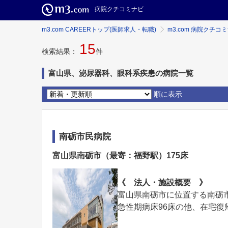
病院クチコミナビ
m3.com CAREERトップ(医師求人・転職)
m3.com 病院クチコ
15
検索結果：
件
富山県、泌尿器科、眼科系疾患の病院一覧
順に表示
南砺市民病院
富山県南砺市（最寄：福野駅）175床
《 法人・施設概要 》
富山県南砺市に位置する南砺市
急性期病床96床の他、在宅復