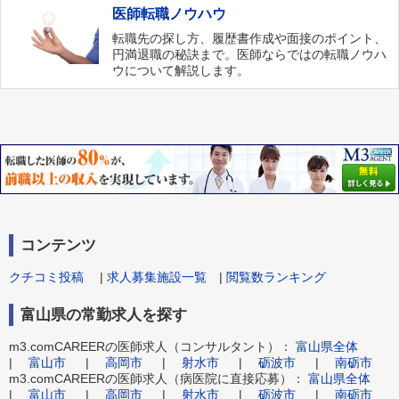
医師転職ノウハウ
転職先の探し方、履歴書作成や面接のポイント、
円満退職の秘訣まで。医師ならではの転職ノウハ
ウについて解説します。
コンテンツ
クチコミ投稿
|
求人募集施設一覧
|
閲覧数ランキング
富山県の常勤求人を探す
m3.comCAREERの医師求人（コンサルタント）：
富山県全体
|
富山市
|
高岡市
|
射水市
|
砺波市
|
南砺市
m3.comCAREERの医師求人（病医院に直接応募）：
富山県全体
|
富山市
|
高岡市
|
射水市
|
砺波市
|
南砺市