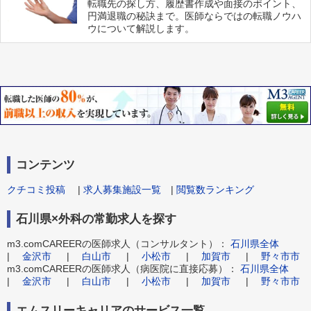
転職先の探し方、履歴書作成や面接のポイント、
円満退職の秘訣まで。医師ならではの転職ノウハ
ウについて解説します。
コンテンツ
クチコミ投稿
|
求人募集施設一覧
|
閲覧数ランキング
石川県×外科の常勤求人を探す
m3.comCAREERの医師求人（コンサルタント）：
石川県全体
|
金沢市
|
白山市
|
小松市
|
加賀市
|
野々市市
m3.comCAREERの医師求人（病医院に直接応募）：
石川県全体
|
金沢市
|
白山市
|
小松市
|
加賀市
|
野々市市
エムスリーキャリアのサービス一覧