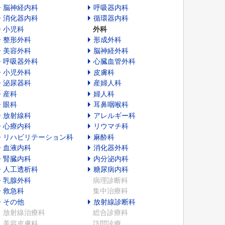
脳神経内科
呼吸器内科
消化器内科
循環器内科
小児科
外科
整形外科
形成外科
美容外科
脳神経外科
呼吸器外科
心臓血管外科
小児外科
皮膚科
泌尿器科
産婦人科
産科
婦人科
眼科
耳鼻咽喉科
放射線科
アレルギー科
心療内科
リウマチ科
リハビリテーション科
麻酔科
血液内科
消化器外科
腎臓内科
内分泌内科
人工透析科
糖尿病内科
乳腺外科
病理診断科
救急科
集中治療科
その他
放射線診断科
放射線治療科
総合診療科
美容皮膚科
訪問診療