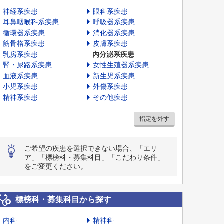
神経系疾患
眼科系疾患
耳鼻咽喉科系疾患
呼吸器系疾患
循環器系疾患
消化器系疾患
筋骨格系疾患
皮膚系疾患
乳房系疾患
内分泌系疾患
腎・尿路系疾患
女性生殖器系疾患
血液系疾患
新生児系疾患
小児系疾患
外傷系疾患
精神系疾患
その他疾患
指定を外す
ご希望の疾患を選択できない場合、「エリ
ア」「標榜科・募集科目」「こだわり条件」
をご変更ください。
標榜科・募集科目から探す
内科
精神科