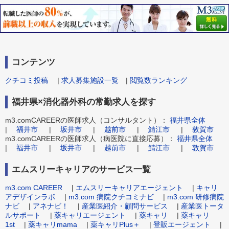
コンテンツ
クチコミ投稿
|
求人募集施設一覧
|
閲覧数ランキング
福井県×消化器外科の常勤求人を探す
m3.comCAREERの医師求人（コンサルタント）：
福井県全体
|
福井市
|
坂井市
|
越前市
|
鯖江市
|
敦賀市
m3.comCAREERの医師求人（病医院に直接応募）：
福井県全体
|
福井市
|
坂井市
|
越前市
|
鯖江市
|
敦賀市
エムスリーキャリアのサービス一覧
m3.com CAREER
|
エムスリーキャリアエージェント
|
キャリ
アデザインラボ
|
m3.com 病院クチコミナビ
|
m3.com 研修病院
ナビ
|
アネナビ！
|
産業医紹介・顧問サービス
|
産業医トータ
ルサポート
|
薬キャリエージェント
|
薬キャリ
|
薬キャリ
1st
|
薬キャリmama
|
薬キャリPlus＋
|
登販エージェント
|