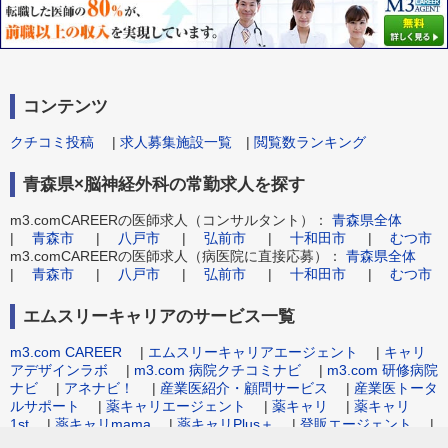
コンテンツ
クチコミ投稿
|
求人募集施設一覧
|
閲覧数ランキング
青森県×脳神経外科の常勤求人を探す
m3.comCAREERの医師求人（コンサルタント）：
青森県全体
|
青森市
|
八戸市
|
弘前市
|
十和田市
|
むつ市
m3.comCAREERの医師求人（病医院に直接応募）：
青森県全体
|
青森市
|
八戸市
|
弘前市
|
十和田市
|
むつ市
エムスリーキャリアのサービス一覧
m3.com CAREER
|
エムスリーキャリアエージェント
|
キャリ
アデザインラボ
|
m3.com 病院クチコミナビ
|
m3.com 研修病院
ナビ
|
アネナビ！
|
産業医紹介・顧問サービス
|
産業医トータ
ルサポート
|
薬キャリエージェント
|
薬キャリ
|
薬キャリ
1st
|
薬キャリmama
|
薬キャリPlus＋
|
登販エージェント
|
病院事務職求人.com