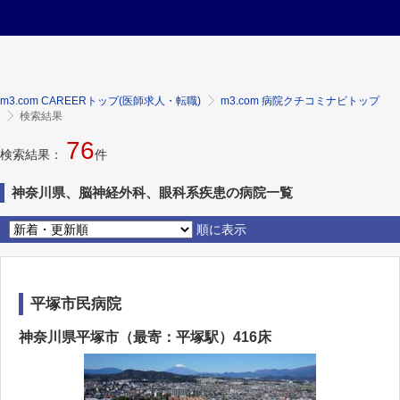
m3.com CAREERトップ(医師求人・転職)
m3.com 病院クチコミナビトップ
検索結果
76
検索結果：
件
神奈川県、脳神経外科、眼科系疾患の病院一覧
順に表示
平塚市民病院
神奈川県平塚市（最寄：平塚駅）416床