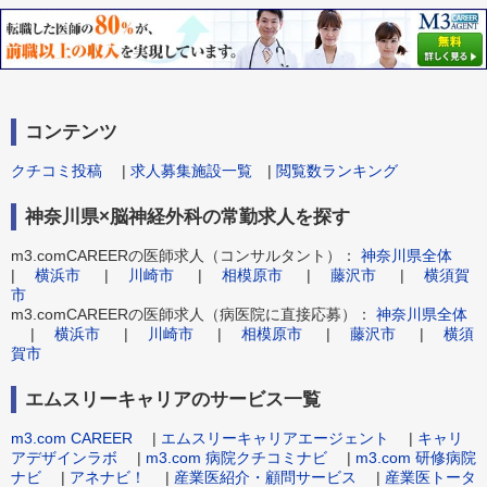
コンテンツ
クチコミ投稿
|
求人募集施設一覧
|
閲覧数ランキング
神奈川県×脳神経外科の常勤求人を探す
m3.comCAREERの医師求人（コンサルタント）：
神奈川県全体
|
横浜市
|
川崎市
|
相模原市
|
藤沢市
|
横須賀
市
m3.comCAREERの医師求人（病医院に直接応募）：
神奈川県全体
|
横浜市
|
川崎市
|
相模原市
|
藤沢市
|
横須
賀市
エムスリーキャリアのサービス一覧
m3.com CAREER
|
エムスリーキャリアエージェント
|
キャリ
アデザインラボ
|
m3.com 病院クチコミナビ
|
m3.com 研修病院
ナビ
|
アネナビ！
|
産業医紹介・顧問サービス
|
産業医トータ