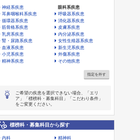
神経系疾患
眼科系疾患
耳鼻咽喉科系疾患
呼吸器系疾患
循環器系疾患
消化器系疾患
筋骨格系疾患
皮膚系疾患
乳房系疾患
内分泌系疾患
腎・尿路系疾患
女性生殖器系疾患
血液系疾患
新生児系疾患
小児系疾患
外傷系疾患
精神系疾患
その他疾患
指定を外す
ご希望の疾患を選択できない場合、「エリ
ア」「標榜科・募集科目」「こだわり条件」
をご変更ください。
標榜科・募集科目から探す
内科
精神科