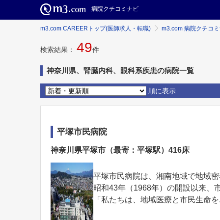
病院クチコミナビ
m3.com CAREERトップ(医師求人・転職)
m3.com 病院クチコ
49
検索結果：
件
神奈川県、腎臓内科、眼科系疾患の病院一覧
順に表示
平塚市民病院
神奈川県平塚市（最寄：平塚駅）416床
平塚市民病院は、湘南地域で地域密
昭和43年（1968年）の開設以来
「私たちは、地域医療と市民生命を..