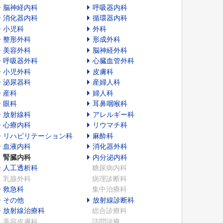
脳神経内科
呼吸器内科
消化器内科
循環器内科
小児科
外科
整形外科
形成外科
美容外科
脳神経外科
呼吸器外科
心臓血管外科
小児外科
皮膚科
泌尿器科
産婦人科
産科
婦人科
眼科
耳鼻咽喉科
放射線科
アレルギー科
心療内科
リウマチ科
リハビリテーション科
麻酔科
血液内科
消化器外科
腎臓内科
内分泌内科
人工透析科
糖尿病内科
乳腺外科
病理診断科
救急科
集中治療科
その他
放射線診断科
放射線治療科
総合診療科
美容皮膚科
訪問診療