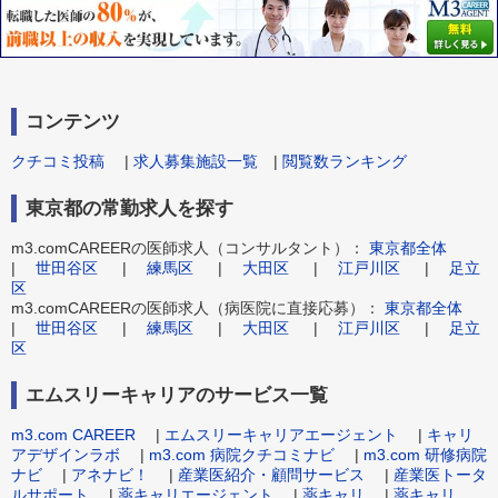
コンテンツ
クチコミ投稿
|
求人募集施設一覧
|
閲覧数ランキング
東京都の常勤求人を探す
m3.comCAREERの医師求人（コンサルタント）：
東京都全体
|
世田谷区
|
練馬区
|
大田区
|
江戸川区
|
足立
区
m3.comCAREERの医師求人（病医院に直接応募）：
東京都全体
|
世田谷区
|
練馬区
|
大田区
|
江戸川区
|
足立
区
エムスリーキャリアのサービス一覧
m3.com CAREER
|
エムスリーキャリアエージェント
|
キャリ
アデザインラボ
|
m3.com 病院クチコミナビ
|
m3.com 研修病院
ナビ
|
アネナビ！
|
産業医紹介・顧問サービス
|
産業医トータ
ルサポート
|
薬キャリエージェント
|
薬キャリ
|
薬キャリ