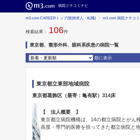
病院クチコミナビ
m3.com CAREERトップ(医師求人・転職)
m3.com 病院クチコ
106
検索結果：
件
東京都、整形外科、眼科系疾患の病院一覧
順に表示
東京都立東部地域病院
東京都葛飾区（最寄：亀有駅）314床
【 法人概要 】
東京都立病院機構は、14の都立病院とがん
高度・専門的医療を担ってきた都立病院と地域