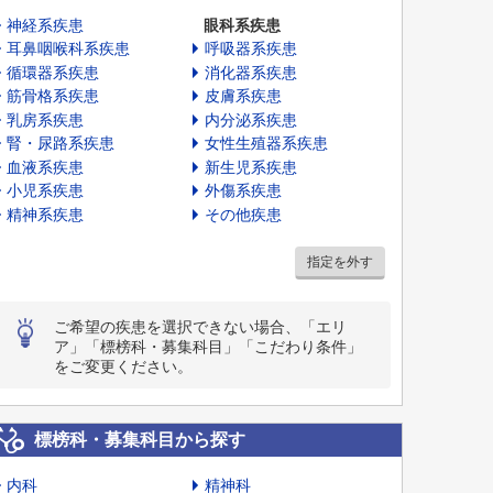
神経系疾患
眼科系疾患
耳鼻咽喉科系疾患
呼吸器系疾患
循環器系疾患
消化器系疾患
筋骨格系疾患
皮膚系疾患
乳房系疾患
内分泌系疾患
腎・尿路系疾患
女性生殖器系疾患
血液系疾患
新生児系疾患
小児系疾患
外傷系疾患
精神系疾患
その他疾患
指定を外す
ご希望の疾患を選択できない場合、「エリ
ア」「標榜科・募集科目」「こだわり条件」
をご変更ください。
標榜科・募集科目から探す
内科
精神科