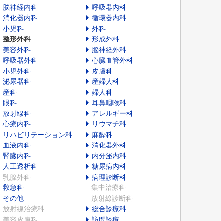
脳神経内科
呼吸器内科
消化器内科
循環器内科
小児科
外科
整形外科
形成外科
美容外科
脳神経外科
呼吸器外科
心臓血管外科
小児外科
皮膚科
泌尿器科
産婦人科
産科
婦人科
眼科
耳鼻咽喉科
放射線科
アレルギー科
心療内科
リウマチ科
リハビリテーション科
麻酔科
血液内科
消化器外科
腎臓内科
内分泌内科
人工透析科
糖尿病内科
乳腺外科
病理診断科
救急科
集中治療科
その他
放射線診断科
放射線治療科
総合診療科
美容皮膚科
訪問診療