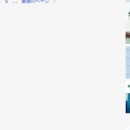
最後のページ
〉
5
…