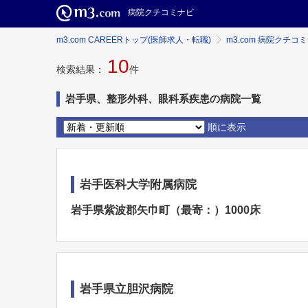
病院クチコミナビ
m3.com CAREERトップ(医師求人・転職)
m3.com 病院クチコ
10
検索結果：
件
岩手県、整形外科、眼科系疾患の病院一覧
順に表示
岩手医科大学附属病院
岩手県紫波郡矢巾町（最寄：）1000床
岩手県立胆沢病院