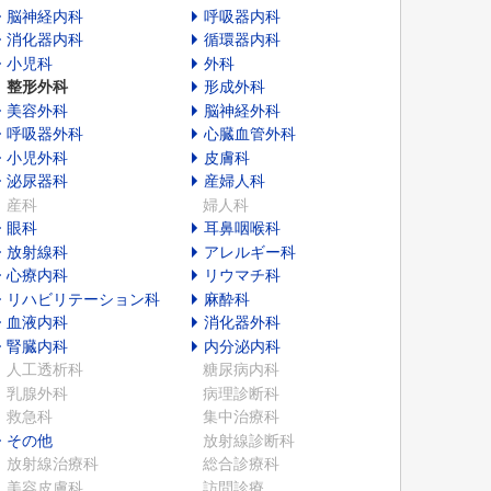
脳神経内科
呼吸器内科
消化器内科
循環器内科
小児科
外科
整形外科
形成外科
美容外科
脳神経外科
呼吸器外科
心臓血管外科
小児外科
皮膚科
泌尿器科
産婦人科
産科
婦人科
眼科
耳鼻咽喉科
放射線科
アレルギー科
心療内科
リウマチ科
リハビリテーション科
麻酔科
血液内科
消化器外科
腎臓内科
内分泌内科
人工透析科
糖尿病内科
乳腺外科
病理診断科
救急科
集中治療科
その他
放射線診断科
放射線治療科
総合診療科
美容皮膚科
訪問診療