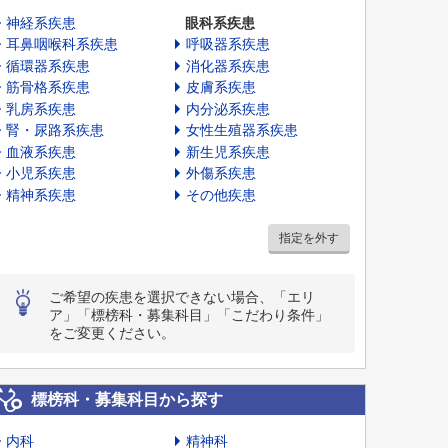
神経系疾患
眼科系疾患
耳鼻咽喉科系疾患
呼吸器系疾患
循環器系疾患
消化器系疾患
筋骨格系疾患
皮膚系疾患
乳房系疾患
内分泌系疾患
腎・尿路系疾患
女性生殖器系疾患
血液系疾患
新生児系疾患
小児系疾患
外傷系疾患
精神系疾患
その他疾患
指定を外す
ご希望の疾患を選択できない場合、「エリ
ア」「標榜科・募集科目」「こだわり条件」
をご変更ください。
標榜科・募集科目から探す
内科
精神科