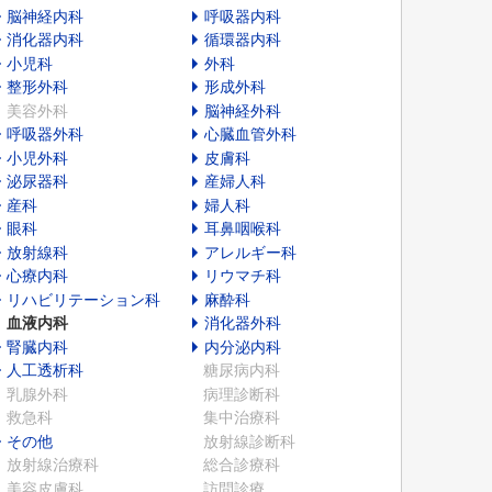
脳神経内科
呼吸器内科
消化器内科
循環器内科
小児科
外科
整形外科
形成外科
美容外科
脳神経外科
呼吸器外科
心臓血管外科
小児外科
皮膚科
泌尿器科
産婦人科
産科
婦人科
眼科
耳鼻咽喉科
放射線科
アレルギー科
心療内科
リウマチ科
リハビリテーション科
麻酔科
血液内科
消化器外科
腎臓内科
内分泌内科
人工透析科
糖尿病内科
乳腺外科
病理診断科
救急科
集中治療科
その他
放射線診断科
放射線治療科
総合診療科
美容皮膚科
訪問診療