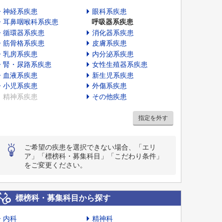
神経系疾患
眼科系疾患
耳鼻咽喉科系疾患
呼吸器系疾患
循環器系疾患
消化器系疾患
筋骨格系疾患
皮膚系疾患
乳房系疾患
内分泌系疾患
腎・尿路系疾患
女性生殖器系疾患
血液系疾患
新生児系疾患
小児系疾患
外傷系疾患
精神系疾患
その他疾患
指定を外す
ご希望の疾患を選択できない場合、「エリ
ア」「標榜科・募集科目」「こだわり条件」
をご変更ください。
標榜科・募集科目から探す
内科
精神科