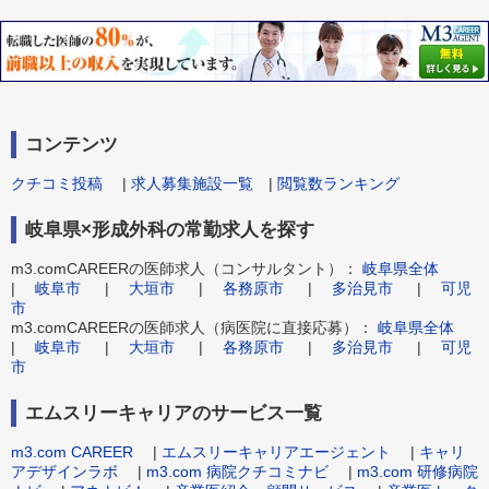
コンテンツ
クチコミ投稿
|
求人募集施設一覧
|
閲覧数ランキング
岐阜県×形成外科の常勤求人を探す
m3.comCAREERの医師求人（コンサルタント）：
岐阜県全体
|
岐阜市
|
大垣市
|
各務原市
|
多治見市
|
可児
市
m3.comCAREERの医師求人（病医院に直接応募）：
岐阜県全体
|
岐阜市
|
大垣市
|
各務原市
|
多治見市
|
可児
市
エムスリーキャリアのサービス一覧
m3.com CAREER
|
エムスリーキャリアエージェント
|
キャリ
アデザインラボ
|
m3.com 病院クチコミナビ
|
m3.com 研修病院