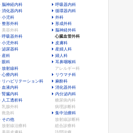
脳神経内科
呼吸器内科
消化器内科
循環器内科
小児科
外科
整形外科
形成外科
美容外科
脳神経外科
呼吸器外科
心臓血管外科
小児外科
皮膚科
泌尿器科
産婦人科
産科
婦人科
眼科
耳鼻咽喉科
放射線科
アレルギー科
心療内科
リウマチ科
リハビリテーション科
麻酔科
血液内科
消化器外科
腎臓内科
内分泌内科
人工透析科
糖尿病内科
乳腺外科
病理診断科
救急科
集中治療科
その他
放射線診断科
放射線治療科
総合診療科
美容皮膚科
訪問診療