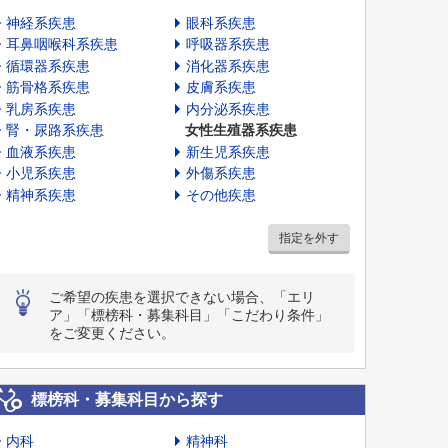
神経系疾患
眼科系疾患
耳鼻咽喉科系疾患
呼吸器系疾患
循環器系疾患
消化器系疾患
筋骨格系疾患
皮膚系疾患
乳房系疾患
内分泌系疾患
腎・尿路系疾患
女性生殖器系疾患
血液系疾患
新生児系疾患
小児系疾患
外傷系疾患
精神系疾患
その他疾患
指定を外す
ご希望の疾患を選択できない場合、「エリ
ア」「標榜科・募集科目」「こだわり条件」
をご変更ください。
標榜科・募集科目から探す
内科
精神科