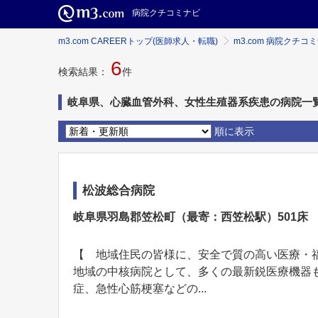
病院クチコミナビ
m3.com CAREERトップ(医師求人・転職)
m3.com 病院クチコ
6
検索結果：
件
岐阜県、心臓血管外科、女性生殖器系疾患の病院一
順に表示
松波総合病院
岐阜県羽島郡笠松町（最寄：西笠松駅）501床
【 地域住民の皆様に、安全で質の高い医療・
地域の中核病院として、多くの最新鋭医療機器
症、急性心筋梗塞などの...