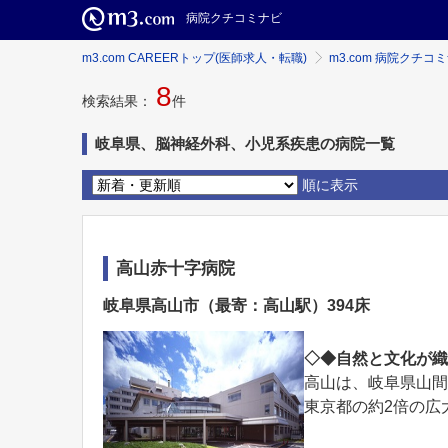
病院クチコミナビ
m3.com CAREERトップ(医師求人・転職)
m3.com 病院クチコ
8
検索結果：
件
岐阜県、脳神経外科、小児系疾患の病院一覧
順に表示
高山赤十字病院
岐阜県高山市（最寄：高山駅）394床
◇◆自然と文化が
高山は、岐阜県山
東京都の約2倍の広大