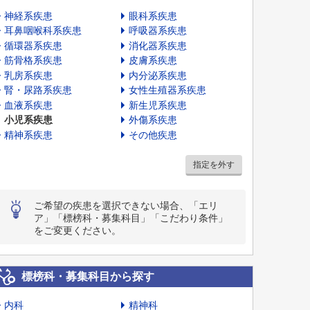
神経系疾患
眼科系疾患
耳鼻咽喉科系疾患
呼吸器系疾患
循環器系疾患
消化器系疾患
筋骨格系疾患
皮膚系疾患
乳房系疾患
内分泌系疾患
腎・尿路系疾患
女性生殖器系疾患
血液系疾患
新生児系疾患
小児系疾患
外傷系疾患
精神系疾患
その他疾患
指定を外す
ご希望の疾患を選択できない場合、「エリ
ア」「標榜科・募集科目」「こだわり条件」
をご変更ください。
標榜科・募集科目から探す
内科
精神科