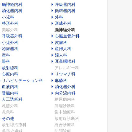
脳神経内科
呼吸器内科
消化器内科
循環器内科
小児科
外科
整形外科
形成外科
美容外科
脳神経外科
呼吸器外科
心臓血管外科
小児外科
皮膚科
泌尿器科
産婦人科
産科
婦人科
眼科
耳鼻咽喉科
放射線科
アレルギー科
心療内科
リウマチ科
リハビリテーション科
麻酔科
血液内科
消化器外科
腎臓内科
内分泌内科
人工透析科
糖尿病内科
乳腺外科
病理診断科
救急科
集中治療科
その他
放射線診断科
放射線治療科
総合診療科
美容皮膚科
訪問診療