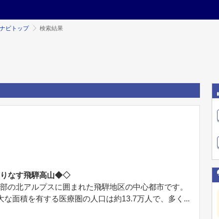
ミナビトップ
検索結果
織りなす飛騨高山◆◇
間部の北アルプスに囲まれた飛騨地区の中心都市です。
な面積を有する医療圏の人口は約13.7万人で、多く...