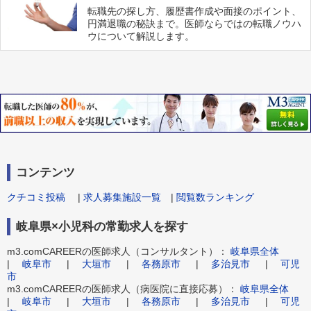
転職先の探し方、履歴書作成や面接のポイント、
円満退職の秘訣まで。医師ならではの転職ノウハ
ウについて解説します。
コンテンツ
クチコミ投稿
|
求人募集施設一覧
|
閲覧数ランキング
岐阜県×小児科の常勤求人を探す
m3.comCAREERの医師求人（コンサルタント）：
岐阜県全体
|
岐阜市
|
大垣市
|
各務原市
|
多治見市
|
可児
市
m3.comCAREERの医師求人（病医院に直接応募）：
岐阜県全体
|
岐阜市
|
大垣市
|
各務原市
|
多治見市
|
可児