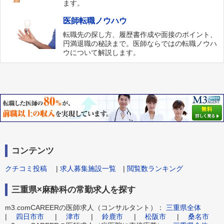
ます。
医師転職ノウハウ
転職先の探し方、履歴書作成や面接のポイント、
円満退職の秘訣まで。医師ならではの転職ノウハ
ウについて解説します。
コンテンツ
クチコミ投稿
|
求人募集施設一覧
|
閲覧数ランキング
三重県×麻酔科の常勤求人を探す
m3.comCAREERの医師求人（コンサルタント）：
三重県全体
|
四日市市
|
津市
|
鈴鹿市
|
松阪市
|
桑名市