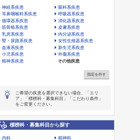
神経系疾患
眼科系疾患
耳鼻咽喉科系疾患
呼吸器系疾患
循環器系疾患
消化器系疾患
筋骨格系疾患
皮膚系疾患
乳房系疾患
内分泌系疾患
腎・尿路系疾患
女性生殖器系疾患
血液系疾患
新生児系疾患
小児系疾患
外傷系疾患
精神系疾患
その他疾患
指定を外す
ご希望の疾患を選択できない場合、「エリ
ア」「標榜科・募集科目」「こだわり条件」
をご変更ください。
標榜科・募集科目から探す
内科
精神科