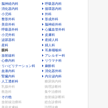
脳神経内科
呼吸器内科
消化器内科
循環器内科
小児科
外科
整形外科
形成外科
美容外科
脳神経外科
呼吸器外科
心臓血管外科
小児外科
皮膚科
泌尿器科
産婦人科
産科
婦人科
眼科
耳鼻咽喉科
放射線科
アレルギー科
心療内科
リウマチ科
リハビリテーション科
麻酔科
血液内科
消化器外科
腎臓内科
内分泌内科
人工透析科
糖尿病内科
乳腺外科
病理診断科
救急科
集中治療科
その他
放射線診断科
放射線治療科
総合診療科
美容皮膚科
訪問診療