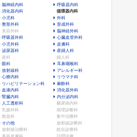
脳神経内科
呼吸器内科
消化器内科
循環器内科
小児科
外科
整形外科
形成外科
美容外科
脳神経外科
呼吸器外科
心臓血管外科
小児外科
皮膚科
泌尿器科
産婦人科
産科
婦人科
眼科
耳鼻咽喉科
放射線科
アレルギー科
心療内科
リウマチ科
リハビリテーション科
麻酔科
血液内科
消化器外科
腎臓内科
内分泌内科
人工透析科
糖尿病内科
乳腺外科
病理診断科
救急科
集中治療科
その他
放射線診断科
放射線治療科
総合診療科
美容皮膚科
訪問診療