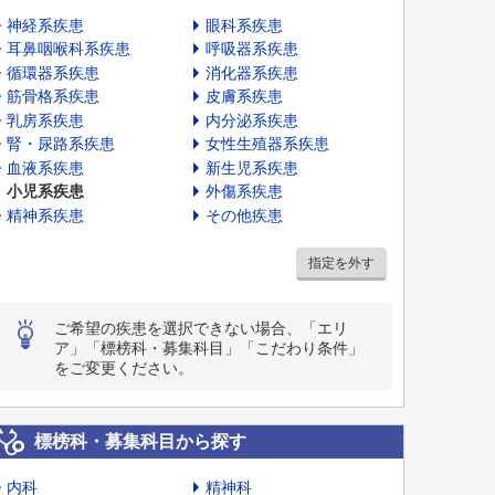
神経系疾患
眼科系疾患
耳鼻咽喉科系疾患
呼吸器系疾患
循環器系疾患
消化器系疾患
筋骨格系疾患
皮膚系疾患
乳房系疾患
内分泌系疾患
腎・尿路系疾患
女性生殖器系疾患
血液系疾患
新生児系疾患
小児系疾患
外傷系疾患
精神系疾患
その他疾患
指定を外す
ご希望の疾患を選択できない場合、「エリ
ア」「標榜科・募集科目」「こだわり条件」
をご変更ください。
標榜科・募集科目から探す
内科
精神科