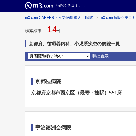
病院クチコミナビ
m3.com CAREERトップ(医師求人・転職)
m3.com 病院クチコ
14
検索結果：
件
京都府、循環器内科、小児系疾患の病院一覧
順に表示
京都桂病院
京都府京都市西京区（最寄：桂駅）551床
宇治徳洲会病院