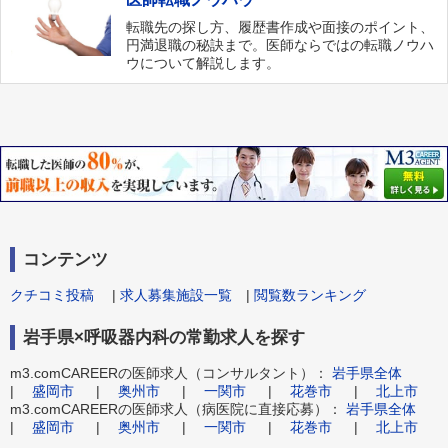
転職先の探し方、履歴書作成や面接のポイント、
円満退職の秘訣まで。医師ならではの転職ノウハ
ウについて解説します。
コンテンツ
クチコミ投稿
|
求人募集施設一覧
|
閲覧数ランキング
岩手県×呼吸器内科の常勤求人を探す
m3.comCAREERの医師求人（コンサルタント）：
岩手県全体
|
盛岡市
|
奥州市
|
一関市
|
花巻市
|
北上市
m3.comCAREERの医師求人（病医院に直接応募）：
岩手県全体
|
盛岡市
|
奥州市
|
一関市
|
花巻市
|
北上市