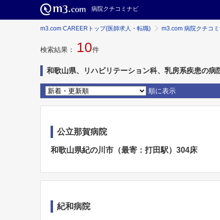
病院クチコミナビ
m3.com CAREERトップ(医師求人・転職)
m3.com 病院クチコ
10
検索結果：
件
和歌山県、リハビリテーション科、乳房系疾患の病
順に表示
公立那賀病院
和歌山県紀の川市（最寄：打田駅）304床
紀和病院