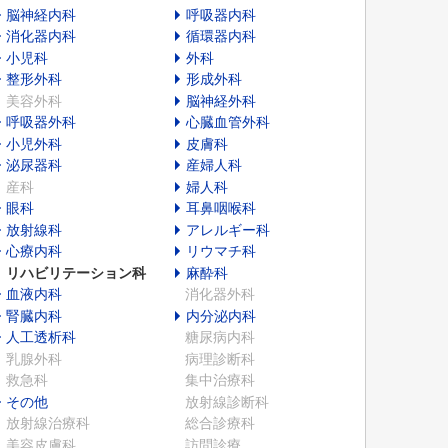
脳神経内科
呼吸器内科
消化器内科
循環器内科
小児科
外科
整形外科
形成外科
美容外科
脳神経外科
呼吸器外科
心臓血管外科
小児外科
皮膚科
泌尿器科
産婦人科
産科
婦人科
眼科
耳鼻咽喉科
放射線科
アレルギー科
心療内科
リウマチ科
リハビリテーション科
麻酔科
血液内科
消化器外科
腎臓内科
内分泌内科
人工透析科
糖尿病内科
乳腺外科
病理診断科
救急科
集中治療科
その他
放射線診断科
放射線治療科
総合診療科
美容皮膚科
訪問診療