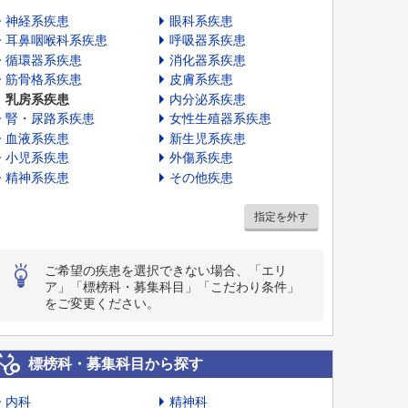
神経系疾患
眼科系疾患
耳鼻咽喉科系疾患
呼吸器系疾患
循環器系疾患
消化器系疾患
筋骨格系疾患
皮膚系疾患
乳房系疾患
内分泌系疾患
腎・尿路系疾患
女性生殖器系疾患
血液系疾患
新生児系疾患
小児系疾患
外傷系疾患
精神系疾患
その他疾患
指定を外す
ご希望の疾患を選択できない場合、「エリ
ア」「標榜科・募集科目」「こだわり条件」
をご変更ください。
標榜科・募集科目から探す
内科
精神科