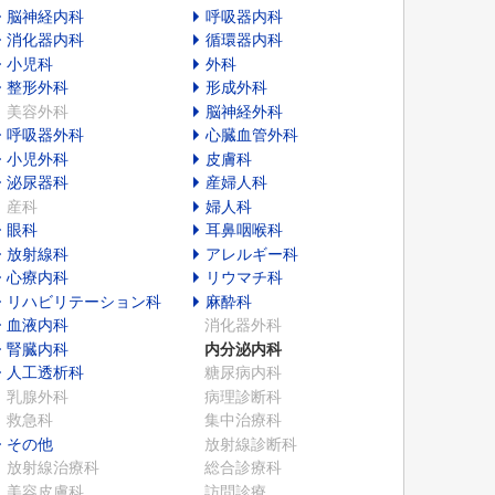
脳神経内科
呼吸器内科
消化器内科
循環器内科
小児科
外科
整形外科
形成外科
美容外科
脳神経外科
呼吸器外科
心臓血管外科
小児外科
皮膚科
泌尿器科
産婦人科
産科
婦人科
眼科
耳鼻咽喉科
放射線科
アレルギー科
心療内科
リウマチ科
リハビリテーション科
麻酔科
血液内科
消化器外科
腎臓内科
内分泌内科
人工透析科
糖尿病内科
乳腺外科
病理診断科
救急科
集中治療科
その他
放射線診断科
放射線治療科
総合診療科
美容皮膚科
訪問診療