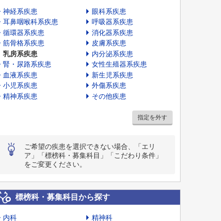
神経系疾患
眼科系疾患
耳鼻咽喉科系疾患
呼吸器系疾患
循環器系疾患
消化器系疾患
筋骨格系疾患
皮膚系疾患
乳房系疾患
内分泌系疾患
腎・尿路系疾患
女性生殖器系疾患
血液系疾患
新生児系疾患
小児系疾患
外傷系疾患
精神系疾患
その他疾患
指定を外す
ご希望の疾患を選択できない場合、「エリ
ア」「標榜科・募集科目」「こだわり条件」
をご変更ください。
標榜科・募集科目から探す
内科
精神科