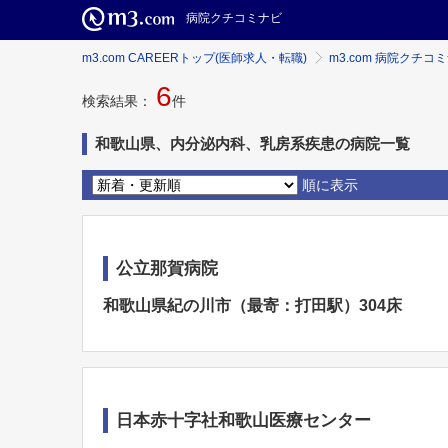
病院クチコミナビ
m3.com CAREERトップ(医師求人・転職)
m3.com 病院クチコ
6
検索結果：
件
和歌山県、内分泌内科、乳房系疾患の病院一覧
順に表示
公立那賀病院
和歌山県紀の川市（最寄：打田駅）304床
日本赤十字社和歌山医療センター