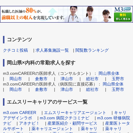
コンテンツ
クチコミ投稿
|
求人募集施設一覧
|
閲覧数ランキング
岡山県×内科の常勤求人を探す
m3.comCAREERの医師求人（コンサルタント）：
岡山県全体
|
岡山市
|
倉敷市
|
津山市
|
総社市
|
玉野市
m3.comCAREERの医師求人（病医院に直接応募）：
岡山県全体
|
岡山市
|
倉敷市
|
津山市
|
総社市
|
玉野市
エムスリーキャリアのサービス一覧
m3.com CAREER
|
エムスリーキャリアエージェント
|
キャリ
アデザインラボ
|
m3.com 病院クチコミナビ
|
m3.com 研修病院
ナビ
|
アネナビ！
|
産業医紹介・顧問サービス
|
産業医トータ
ルサポート
|
薬キャリエージェント
|
薬キャリ
|
薬キャリ