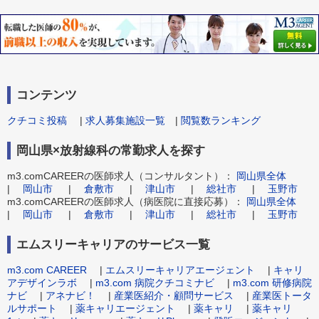
コンテンツ
クチコミ投稿
|
求人募集施設一覧
|
閲覧数ランキング
岡山県×放射線科の常勤求人を探す
m3.comCAREERの医師求人（コンサルタント）：
岡山県全体
|
岡山市
|
倉敷市
|
津山市
|
総社市
|
玉野市
m3.comCAREERの医師求人（病医院に直接応募）：
岡山県全体
|
岡山市
|
倉敷市
|
津山市
|
総社市
|
玉野市
エムスリーキャリアのサービス一覧
m3.com CAREER
|
エムスリーキャリアエージェント
|
キャリ
アデザインラボ
|
m3.com 病院クチコミナビ
|
m3.com 研修病院
ナビ
|
アネナビ！
|
産業医紹介・顧問サービス
|
産業医トータ
ルサポート
|
薬キャリエージェント
|
薬キャリ
|
薬キャリ