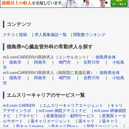
コンテンツ
クチコミ投稿
|
求人募集施設一覧
|
閲覧数ランキング
徳島県×心臓血管外科の常勤求人を探す
m3.comCAREERの医師求人（コンサルタント）：
徳島県全体
|
徳島市
|
阿南市
|
鳴門市
|
吉野川市
|
小松島
市
m3.comCAREERの医師求人（病医院に直接応募）：
徳島県全体
|
徳島市
|
阿南市
|
鳴門市
|
吉野川市
|
小松島
市
エムスリーキャリアのサービス一覧
m3.com CAREER
|
エムスリーキャリアエージェント
|
キャリ
アデザインラボ
|
m3.com 病院クチコミナビ
|
m3.com 研修病院
ナビ
|
アネナビ！
|
産業医紹介・顧問サービス
|
産業医トータ
ルサポート
|
薬キャリエージェント
|
薬キャリ
|
薬キャリ
1st
|
薬キャリmama
|
薬キャリPlus＋
|
登販エージェント
|