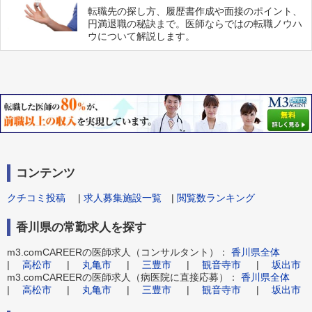
転職先の探し方、履歴書作成や面接のポイント、
円満退職の秘訣まで。医師ならではの転職ノウハ
ウについて解説します。
コンテンツ
クチコミ投稿
|
求人募集施設一覧
|
閲覧数ランキング
香川県の常勤求人を探す
m3.comCAREERの医師求人（コンサルタント）：
香川県全体
|
高松市
|
丸亀市
|
三豊市
|
観音寺市
|
坂出市
m3.comCAREERの医師求人（病医院に直接応募）：
香川県全体
|
高松市
|
丸亀市
|
三豊市
|
観音寺市
|
坂出市