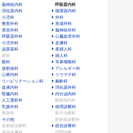
脳神経内科
呼吸器内科
消化器内科
循環器内科
小児科
外科
整形外科
形成外科
美容外科
脳神経外科
呼吸器外科
心臓血管外科
小児外科
皮膚科
泌尿器科
産婦人科
産科
婦人科
眼科
耳鼻咽喉科
放射線科
アレルギー科
心療内科
リウマチ科
リハビリテーション科
麻酔科
血液内科
消化器外科
腎臓内科
内分泌内科
人工透析科
糖尿病内科
乳腺外科
病理診断科
救急科
集中治療科
その他
放射線診断科
放射線治療科
総合診療科
美容皮膚科
訪問診療