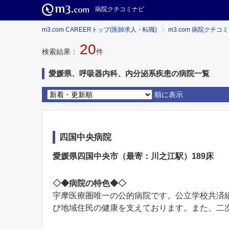
病院クチコミナビ
m3.com CAREERトップ(医師求人・転職)
m3.com 病院クチコ
20
検索結果：
件
愛媛県、呼吸器内科、内分泌系疾患の病院一覧
順に表示
四国中央病院
愛媛県四国中央市（最寄：川之江駅）189床
◇◆病院の特色◆◇
宇摩医療圏唯一の公的病院です。公立学校共済
び地域住民の健康を支えております。また、二次