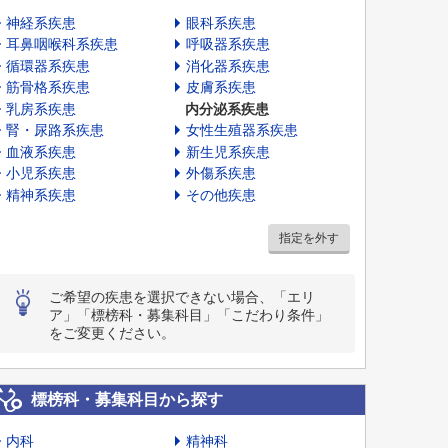
神経系疾患
眼科系疾患
耳鼻咽喉科系疾患
呼吸器系疾患
循環器系疾患
消化器系疾患
筋骨格系疾患
皮膚系疾患
乳房系疾患
内分泌系疾患
腎・尿路系疾患
女性生殖器系疾患
血液系疾患
新生児系疾患
小児系疾患
外傷系疾患
精神系疾患
その他疾患
指定を外す
ご希望の疾患を選択できない場合、「エリ
ア」「標榜科・募集科目」「こだわり条件」
をご変更ください。
標榜科・募集科目から探す
内科
精神科