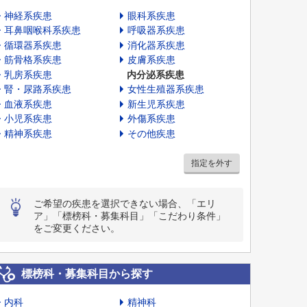
神経系疾患
眼科系疾患
耳鼻咽喉科系疾患
呼吸器系疾患
循環器系疾患
消化器系疾患
筋骨格系疾患
皮膚系疾患
乳房系疾患
内分泌系疾患
腎・尿路系疾患
女性生殖器系疾患
血液系疾患
新生児系疾患
小児系疾患
外傷系疾患
精神系疾患
その他疾患
指定を外す
ご希望の疾患を選択できない場合、「エリ
ア」「標榜科・募集科目」「こだわり条件」
をご変更ください。
標榜科・募集科目から探す
内科
精神科