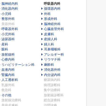
脳神経内科
呼吸器内科
消化器内科
循環器内科
小児科
外科
整形外科
形成外科
美容外科
脳神経外科
呼吸器外科
心臓血管外科
小児外科
皮膚科
泌尿器科
産婦人科
産科
婦人科
眼科
耳鼻咽喉科
放射線科
アレルギー科
心療内科
リウマチ科
リハビリテーション科
麻酔科
血液内科
消化器外科
腎臓内科
内分泌内科
人工透析科
糖尿病内科
乳腺外科
病理診断科
救急科
集中治療科
その他
放射線診断科
放射線治療科
総合診療科
美容皮膚科
訪問診療