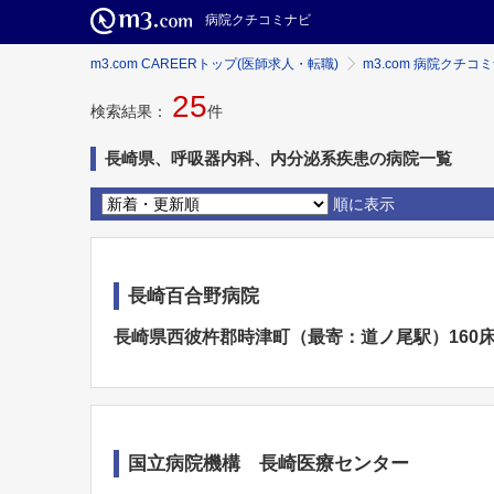
病院クチコミナビ
m3.com CAREERトップ(医師求人・転職)
m3.com 病院クチコ
25
検索結果：
件
長崎県、呼吸器内科、内分泌系疾患の病院一覧
順に表示
長崎百合野病院
長崎県西彼杵郡時津町（最寄：道ノ尾駅）160
国立病院機構 長崎医療センター