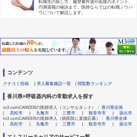
転職先の探し方、履歴書作成や面接のポイント、
円満退職の秘訣まで。医師ならではの転職ノウハ
ウについて解説します。
コンテンツ
クチコミ投稿
|
求人募集施設一覧
|
閲覧数ランキング
香川県×呼吸器内科の常勤求人を探す
m3.comCAREERの医師求人（コンサルタント）：
香川県全体
|
高松市
|
丸亀市
|
三豊市
|
観音寺市
|
坂出市
m3.comCAREERの医師求人（病医院に直接応募）：
香川県全体
|
高松市
|
丸亀市
|
三豊市
|
観音寺市
|
坂出市
エムスリーキャリアのサービス一覧