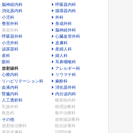
脳神経内科
呼吸器内科
消化器内科
循環器内科
小児科
外科
整形外科
形成外科
美容外科
脳神経外科
呼吸器外科
心臓血管外科
小児外科
皮膚科
泌尿器科
産婦人科
産科
婦人科
眼科
耳鼻咽喉科
放射線科
アレルギー科
心療内科
リウマチ科
リハビリテーション科
麻酔科
血液内科
消化器外科
腎臓内科
内分泌内科
人工透析科
糖尿病内科
乳腺外科
病理診断科
救急科
集中治療科
その他
放射線診断科
放射線治療科
総合診療科
美容皮膚科
訪問診療