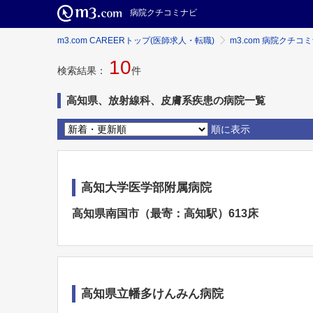
病院クチコミナビ
m3.com CAREERトップ(医師求人・転職)
m3.com 病院クチコ
10
検索結果：
件
高知県、放射線科、皮膚系疾患の病院一覧
順に表示
高知大学医学部附属病院
高知県南国市（最寄：高知駅）613床
高知県立幡多けんみん病院