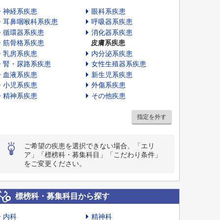
神経系疾患
眼科系疾患
耳鼻咽喉科系疾患
呼吸器系疾患
循環器系疾患
消化器系疾患
筋骨格系疾患
皮膚系疾患
乳房系疾患
内分泌系疾患
腎・尿路系疾患
女性生殖器系疾患
血液系疾患
新生児系疾患
小児系疾患
外傷系疾患
精神系疾患
その他疾患
指定を外す
ご希望の疾患を選択できない場合、「エリ
ア」「標榜科・募集科目」「こだわり条件」
をご変更ください。
標榜科・募集科目から探す
内科
精神科