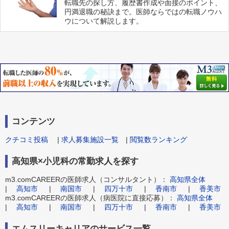
転職先の探し方、履歴書作成や面接のポイント、
円満退職の秘訣まで。医師ならではの転職ノウハ
ウについて解説します。
コンテンツ
クチコミ投稿
|
求人募集施設一覧
|
閲覧数ランキング
高知県×小児科の常勤求人を探す
m3.comCAREERの医師求人（コンサルタント）：
高知県全体
|
高知市
|
南国市
|
四万十市
|
香南市
|
香美市
m3.comCAREERの医師求人（病医院に直接応募）：
高知県全体
|
高知市
|
南国市
|
四万十市
|
香南市
|
香美市
エムスリーキャリアのサービス一覧