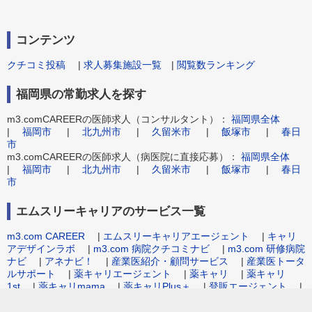
コンテンツ
クチコミ投稿
|
求人募集施設一覧
|
閲覧数ランキング
福岡県の常勤求人を探す
m3.comCAREERの医師求人（コンサルタント）：
福岡県全体
|
福岡市
|
北九州市
|
久留米市
|
飯塚市
|
春日
市
m3.comCAREERの医師求人（病医院に直接応募）：
福岡県全体
|
福岡市
|
北九州市
|
久留米市
|
飯塚市
|
春日
市
エムスリーキャリアのサービス一覧
m3.com CAREER
|
エムスリーキャリアエージェント
|
キャリ
アデザインラボ
|
m3.com 病院クチコミナビ
|
m3.com 研修病院
ナビ
|
アネナビ！
|
産業医紹介・顧問サービス
|
産業医トータ
ルサポート
|
薬キャリエージェント
|
薬キャリ
|
薬キャリ
1st
|
薬キャリmama
|
薬キャリPlus＋
|
登販エージェント
|
病院事務職求人.com