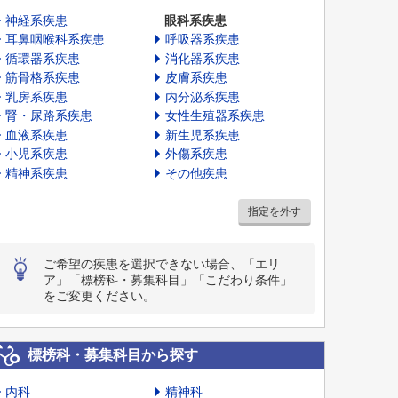
神経系疾患
眼科系疾患
耳鼻咽喉科系疾患
呼吸器系疾患
循環器系疾患
消化器系疾患
筋骨格系疾患
皮膚系疾患
乳房系疾患
内分泌系疾患
腎・尿路系疾患
女性生殖器系疾患
血液系疾患
新生児系疾患
小児系疾患
外傷系疾患
精神系疾患
その他疾患
指定を外す
ご希望の疾患を選択できない場合、「エリ
ア」「標榜科・募集科目」「こだわり条件」
をご変更ください。
標榜科・募集科目から探す
内科
精神科