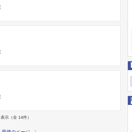
床
床
床
件を表示（全 14件）
最後のページ
〉