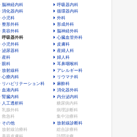
脳神経内科
呼吸器内科
消化器内科
循環器内科
小児科
外科
整形外科
形成外科
美容外科
脳神経外科
呼吸器外科
心臓血管外科
小児外科
皮膚科
泌尿器科
産婦人科
産科
婦人科
眼科
耳鼻咽喉科
放射線科
アレルギー科
心療内科
リウマチ科
リハビリテーション科
麻酔科
血液内科
消化器外科
腎臓内科
内分泌内科
人工透析科
糖尿病内科
乳腺外科
病理診断科
救急科
集中治療科
その他
放射線診断科
放射線治療科
総合診療科
美容皮膚科
訪問診療