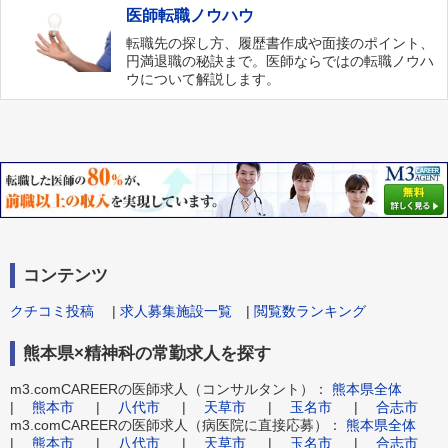
医師転職ノウハウ
転職先の探し方、履歴書作成や面接のポイント、
円満退職の秘訣まで。医師ならではの転職ノウハ
ウについて解説します。
コンテンツ
クチコミ投稿
|
求人募集施設一覧
|
閲覧数ランキング
熊本県×精神科の常勤求人を探す
m3.comCAREERの医師求人（コンサルタント）：
熊本県全体
|
熊本市
|
八代市
|
天草市
|
玉名市
|
合志市
m3.comCAREERの医師求人（病医院に直接応募）：
熊本県全体
|
熊本市
|
八代市
|
天草市
|
玉名市
|
合志市