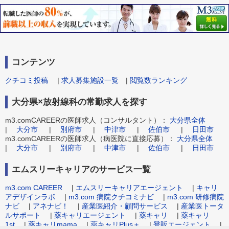
コンテンツ
クチコミ投稿
|
求人募集施設一覧
|
閲覧数ランキング
大分県×放射線科の常勤求人を探す
m3.comCAREERの医師求人（コンサルタント）：
大分県全体
|
大分市
|
別府市
|
中津市
|
佐伯市
|
日田市
m3.comCAREERの医師求人（病医院に直接応募）：
大分県全体
|
大分市
|
別府市
|
中津市
|
佐伯市
|
日田市
エムスリーキャリアのサービス一覧
m3.com CAREER
|
エムスリーキャリアエージェント
|
キャリ
アデザインラボ
|
m3.com 病院クチコミナビ
|
m3.com 研修病院
ナビ
|
アネナビ！
|
産業医紹介・顧問サービス
|
産業医トータ
ルサポート
|
薬キャリエージェント
|
薬キャリ
|
薬キャリ
1st
|
薬キャリmama
|
薬キャリPlus＋
|
登販エージェント
|