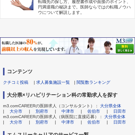
転職先の探し方、履歴書作成や面接のポイント、
円満退職の秘訣まで。医師ならではの転職ノウハ
ウについて解説します。
コンテンツ
クチコミ投稿
|
求人募集施設一覧
|
閲覧数ランキング
大分県×リハビリテーション科の常勤求人を探す
m3.comCAREERの医師求人（コンサルタント）：
大分県全体
|
大分市
|
別府市
|
中津市
|
佐伯市
|
日田市
m3.comCAREERの医師求人（病医院に直接応募）：
大分県全体
|
大分市
|
別府市
|
中津市
|
佐伯市
|
日田市
エムスリーキャリアのサービス一覧