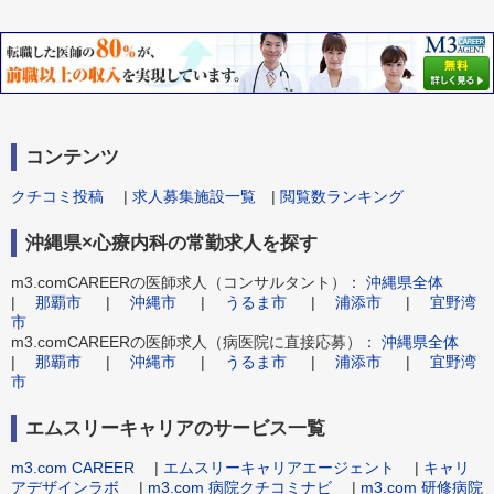
コンテンツ
クチコミ投稿
|
求人募集施設一覧
|
閲覧数ランキング
沖縄県×心療内科の常勤求人を探す
m3.comCAREERの医師求人（コンサルタント）：
沖縄県全体
|
那覇市
|
沖縄市
|
うるま市
|
浦添市
|
宜野湾
市
m3.comCAREERの医師求人（病医院に直接応募）：
沖縄県全体
|
那覇市
|
沖縄市
|
うるま市
|
浦添市
|
宜野湾
市
エムスリーキャリアのサービス一覧
m3.com CAREER
|
エムスリーキャリアエージェント
|
キャリ
アデザインラボ
|
m3.com 病院クチコミナビ
|
m3.com 研修病院