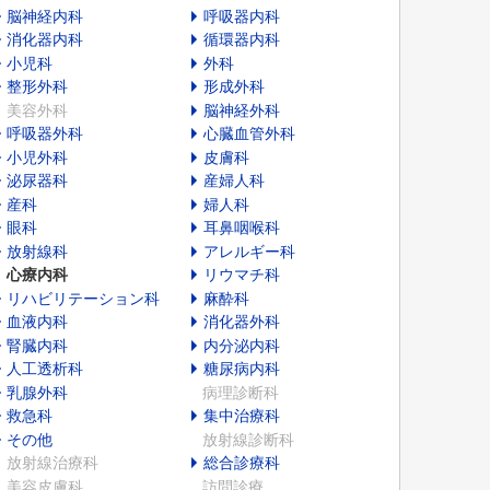
脳神経内科
呼吸器内科
消化器内科
循環器内科
小児科
外科
整形外科
形成外科
美容外科
脳神経外科
呼吸器外科
心臓血管外科
小児外科
皮膚科
泌尿器科
産婦人科
産科
婦人科
眼科
耳鼻咽喉科
放射線科
アレルギー科
心療内科
リウマチ科
リハビリテーション科
麻酔科
血液内科
消化器外科
腎臓内科
内分泌内科
人工透析科
糖尿病内科
乳腺外科
病理診断科
救急科
集中治療科
その他
放射線診断科
放射線治療科
総合診療科
美容皮膚科
訪問診療