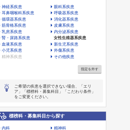
神経系疾患
眼科系疾患
耳鼻咽喉科系疾患
呼吸器系疾患
循環器系疾患
消化器系疾患
筋骨格系疾患
皮膚系疾患
乳房系疾患
内分泌系疾患
腎・尿路系疾患
女性生殖器系疾患
血液系疾患
新生児系疾患
小児系疾患
外傷系疾患
精神系疾患
その他疾患
指定を外す
ご希望の疾患を選択できない場合、「エリ
ア」「標榜科・募集科目」「こだわり条件」
をご変更ください。
標榜科・募集科目から探す
内科
精神科