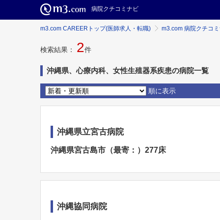
病院クチコミナビ
m3.com CAREERトップ(医師求人・転職)
m3.com 病院クチコ
2
検索結果：
件
沖縄県、心療内科、女性生殖器系疾患の病院一覧
順に表示
沖縄県立宮古病院
沖縄県宮古島市（最寄：）277床
沖縄協同病院