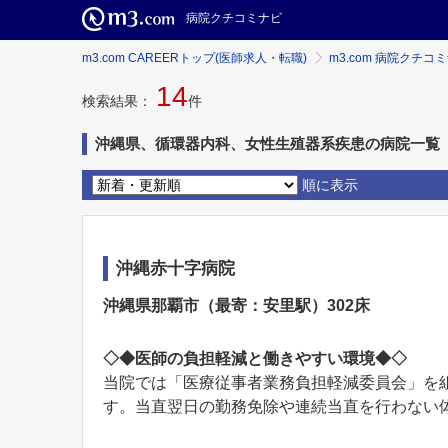
病院クチコミナビ
m3.com CAREERトップ(医師求人・転職)
m3.com 病院クチコ
14
検索結果：
件
沖縄県、循環器内科、女性生殖器系疾患の病院一覧
順に表示
沖縄赤十字病院
沖縄県那覇市（最寄：安里駅）302床
◇◆医師の負担軽減と働きやすい環境◆◇
当院では「医療従事者業務負担軽減委員会」を
す。当直翌日の勤務免除や連続当直を行わない体制