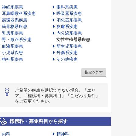
神経系疾患
眼科系疾患
耳鼻咽喉科系疾患
呼吸器系疾患
循環器系疾患
消化器系疾患
筋骨格系疾患
皮膚系疾患
乳房系疾患
内分泌系疾患
腎・尿路系疾患
女性生殖器系疾患
血液系疾患
新生児系疾患
小児系疾患
外傷系疾患
精神系疾患
その他疾患
指定を外す
ご希望の疾患を選択できない場合、「エリ
ア」「標榜科・募集科目」「こだわり条件」
をご変更ください。
標榜科・募集科目から探す
内科
精神科