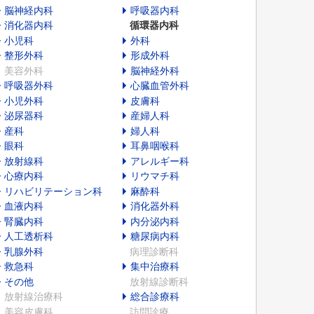
脳神経内科
呼吸器内科
消化器内科
循環器内科
小児科
外科
整形外科
形成外科
美容外科
脳神経外科
呼吸器外科
心臓血管外科
小児外科
皮膚科
泌尿器科
産婦人科
産科
婦人科
眼科
耳鼻咽喉科
放射線科
アレルギー科
心療内科
リウマチ科
リハビリテーション科
麻酔科
血液内科
消化器外科
腎臓内科
内分泌内科
人工透析科
糖尿病内科
乳腺外科
病理診断科
救急科
集中治療科
その他
放射線診断科
放射線治療科
総合診療科
美容皮膚科
訪問診療