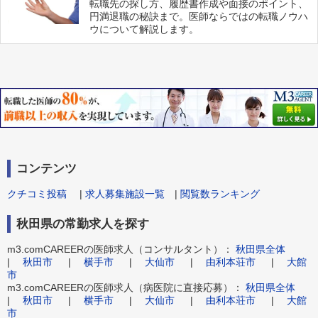
転職先の探し方、履歴書作成や面接のポイント、
円満退職の秘訣まで。医師ならではの転職ノウハ
ウについて解説します。
コンテンツ
クチコミ投稿
|
求人募集施設一覧
|
閲覧数ランキング
秋田県の常勤求人を探す
m3.comCAREERの医師求人（コンサルタント）：
秋田県全体
|
秋田市
|
横手市
|
大仙市
|
由利本荘市
|
大館
市
m3.comCAREERの医師求人（病医院に直接応募）：
秋田県全体
|
秋田市
|
横手市
|
大仙市
|
由利本荘市
|
大館
市