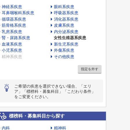
神経系疾患
眼科系疾患
耳鼻咽喉科系疾患
呼吸器系疾患
循環器系疾患
消化器系疾患
筋骨格系疾患
皮膚系疾患
乳房系疾患
内分泌系疾患
腎・尿路系疾患
女性生殖器系疾患
血液系疾患
新生児系疾患
小児系疾患
外傷系疾患
精神系疾患
その他疾患
指定を外す
ご希望の疾患を選択できない場合、「エリ
ア」「標榜科・募集科目」「こだわり条件」
をご変更ください。
標榜科・募集科目から探す
内科
精神科