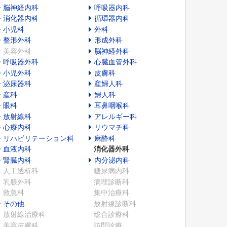
脳神経内科
呼吸器内科
消化器内科
循環器内科
小児科
外科
整形外科
形成外科
美容外科
脳神経外科
呼吸器外科
心臓血管外科
小児外科
皮膚科
泌尿器科
産婦人科
産科
婦人科
眼科
耳鼻咽喉科
放射線科
アレルギー科
心療内科
リウマチ科
リハビリテーション科
麻酔科
血液内科
消化器外科
腎臓内科
内分泌内科
人工透析科
糖尿病内科
乳腺外科
病理診断科
救急科
集中治療科
その他
放射線診断科
放射線治療科
総合診療科
美容皮膚科
訪問診療