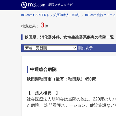
病院クチコミナビ
m3.com CAREERトップ(医師求人・転職)
m3.com 病院クチコ
3
検索結果：
件
秋田県、消化器外科、女性生殖器系疾患の病院一覧
順に表示
中通総合病院
秋田県秋田市（最寄：秋田駅）450床
【 法人概要 】
社会医療法人明和会は当院の他に、220床のリ
た病院、 訪問看護ステーション、健診施設などを