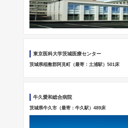
東京医科大学茨城医療センター
茨城県稲敷郡阿見町（最寄：土浦駅）501床
牛久愛和総合病院
茨城県牛久市（最寄：牛久駅）489床