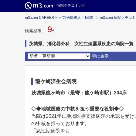
病院クチコミナビ
m3.com CAREERトップ(医師求人・転職)
m3.com 病院クチコ
9
検索結果：
件
茨城県、消化器外科、女性生殖器系疾患の病院一覧
順に表示
龍ケ崎済生会病院
茨城県龍ヶ崎市（最寄：龍ケ崎市駅）204床
◇◆地域医療の中核を担う重要な役割◆◇
当院は2021年に地域医療支援病院の承認を受
の中核を担っております。
「急性期病院を目...