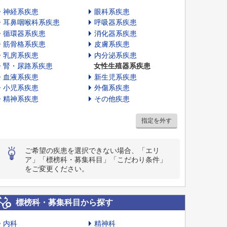
神経系疾患
眼科系疾患
耳鼻咽喉科系疾患
呼吸器系疾患
循環器系疾患
消化器系疾患
筋骨格系疾患
皮膚系疾患
乳房系疾患
内分泌系疾患
腎・尿路系疾患
女性生殖器系疾患
血液系疾患
新生児系疾患
小児系疾患
外傷系疾患
精神系疾患
その他疾患
指定を外す
ご希望の疾患を選択できない場合、「エリ
ア」「標榜科・募集科目」「こだわり条件」
をご変更ください。
標榜科・募集科目から探す
内科
精神科