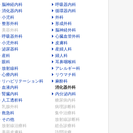
脳神経内科
呼吸器内科
消化器内科
循環器内科
小児科
外科
整形外科
形成外科
美容外科
脳神経外科
呼吸器外科
心臓血管外科
小児外科
皮膚科
泌尿器科
産婦人科
産科
婦人科
眼科
耳鼻咽喉科
放射線科
アレルギー科
心療内科
リウマチ科
リハビリテーション科
麻酔科
血液内科
消化器外科
腎臓内科
内分泌内科
人工透析科
糖尿病内科
乳腺外科
病理診断科
救急科
集中治療科
その他
放射線診断科
放射線治療科
総合診療科
美容皮膚科
訪問診療