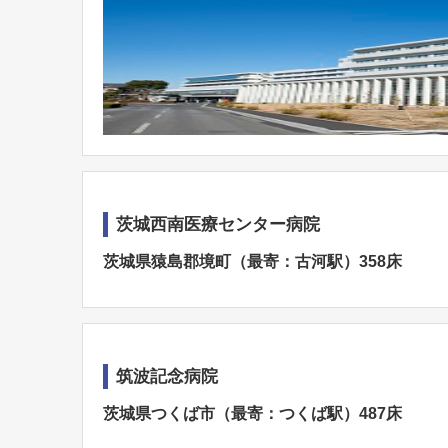
茨城西南医療センター病院
茨城県猿島郡境町（最寄：古河駅）358床
筑波記念病院
茨城県つくば市（最寄：つくば駅）487床