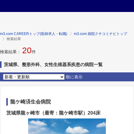
m3.com CAREERトップ(医師求人・転職)
m3.com 病院クチコミナビトップ
検索結果
20
検索結果：
件
茨城県、整形外科、女性生殖器系疾患の病院一覧
順に表示
龍ケ崎済生会病院
茨城県龍ヶ崎市（最寄：龍ケ崎市駅）204床