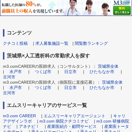
コンテンツ
クチコミ投稿
|
求人募集施設一覧
|
閲覧数ランキング
茨城県×人工透析科の常勤求人を探す
m3.comCAREERの医師求人（コンサルタント）：
茨城県全体
|
水戸市
|
つくば市
|
日立市
|
ひたちなか市
|
古河市
m3.comCAREERの医師求人（病医院に直接応募）：
茨城県全体
|
水戸市
|
つくば市
|
日立市
|
ひたちなか市
|
古河市
エムスリーキャリアのサービス一覧
m3.com CAREER
|
エムスリーキャリアエージェント
|
キャリ
アデザインラボ
|
m3.com 病院クチコミナビ
|
m3.com 研修病院
ナビ
|
アネナビ！
|
産業医紹介・顧問サービス
|
産業医トータ
ルサポート
|
薬キャリエージェント
|
薬キャリ
|
薬キャリ