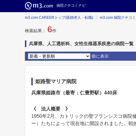
病院クチコミナビ
m3.com CAREERトップ(医師求人・転職)
m3.com 病院クチコ
6
検索結果：
件
兵庫県、人工透析科、女性生殖器系疾患の病院一覧
順に表示
姫路聖マリア病院
兵庫県姫路市（最寄：仁豊野駅）440床
《 法人概要 》
1950年2月、カトリックの聖フランシスコ病
ー）たちによって現在地に開設されました。戦後間