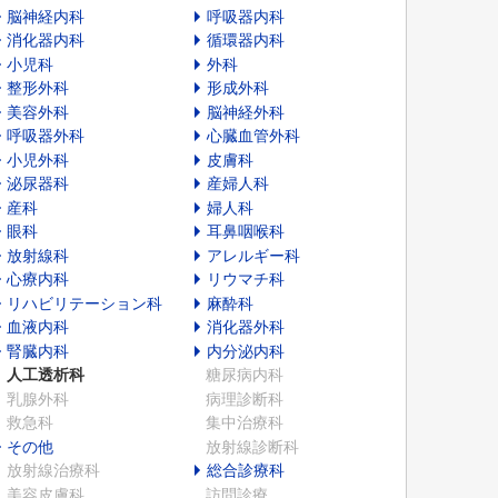
脳神経内科
呼吸器内科
消化器内科
循環器内科
小児科
外科
整形外科
形成外科
美容外科
脳神経外科
呼吸器外科
心臓血管外科
小児外科
皮膚科
泌尿器科
産婦人科
産科
婦人科
眼科
耳鼻咽喉科
放射線科
アレルギー科
心療内科
リウマチ科
リハビリテーション科
麻酔科
血液内科
消化器外科
腎臓内科
内分泌内科
人工透析科
糖尿病内科
乳腺外科
病理診断科
救急科
集中治療科
その他
放射線診断科
放射線治療科
総合診療科
美容皮膚科
訪問診療