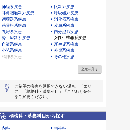
神経系疾患
眼科系疾患
耳鼻咽喉科系疾患
呼吸器系疾患
循環器系疾患
消化器系疾患
筋骨格系疾患
皮膚系疾患
乳房系疾患
内分泌系疾患
腎・尿路系疾患
女性生殖器系疾患
血液系疾患
新生児系疾患
小児系疾患
外傷系疾患
精神系疾患
その他疾患
指定を外す
ご希望の疾患を選択できない場合、「エリ
ア」「標榜科・募集科目」「こだわり条件」
をご変更ください。
標榜科・募集科目から探す
内科
精神科