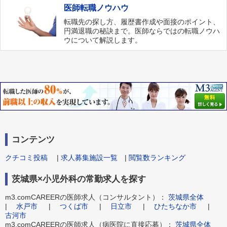
医師転職ノウハウ
転職先の探し方、履歴書作成や面接のポイント、
円満退職の秘訣まで。医師ならではの転職ノウハ
ウについて解説します。
コンテンツ
クチコミ投稿
|
求人募集施設一覧
|
閲覧数ランキング
茨城県×小児外科の常勤求人を探す
m3.comCAREERの医師求人（コンサルタント）：
茨城県全体
|
水戸市
|
つくば市
|
日立市
|
ひたちなか市
|
古河市
m3.comCAREERの医師求人（病医院に直接応募）：
茨城県全体