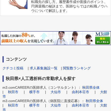
転職先の探し方、履歴書作成や面接のポイント、
円満退職の秘訣まで。医師ならではの転職ノウハ
ウについて解説します。
コンテンツ
クチコミ投稿
|
求人募集施設一覧
|
閲覧数ランキング
秋田県×人工透析科の常勤求人を探す
m3.comCAREERの医師求人（コンサルタント）：
秋田県全体
|
秋田市
|
横手市
|
大仙市
|
由利本荘市
|
大館
市
m3.comCAREERの医師求人（病医院に直接応募）：
秋田県全体
|
秋田市
|
横手市
|
大仙市
|
由利本荘市
|
大館
市